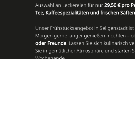
Auswahl an Leckereien für nur
29,50 € pro 
Tee, Kaffeespezialitäten und frischen Säften
Unser Frühstücksangebot in Seligenstadt ist i
Morgen gerne länger genießen möchten – 
oder Freunde
. Lassen Sie sich kulinarisch
Sie in gemütlicher Atmosphäre und starten S
Wochenende.
Reservieren Sie jetzt Ihr
Frühstück in Seligen
eine besondere Kombination aus Genuss, K
Gemütlichkeit!
18.10./01.11./15.11.2026