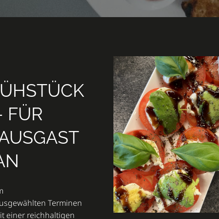
RÜHSTÜCK
– FÜR
HAUSGAST
AN
m
ausgewählten Terminen
t einer reichhaltigen