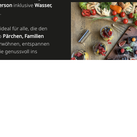
Person
inklusive
Wasser,
.
deal für alle, die den
ob
Pärchen, Familien
 verwöhnen, entspannen
ie genussvoll ins
stadt
und erleben Sie
omfort und