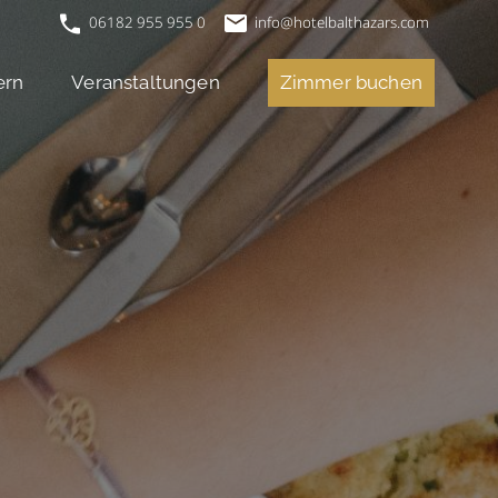
06182 955 955 0
info@hotelbalthazars.com
ern
Veranstaltungen
Zimmer buchen