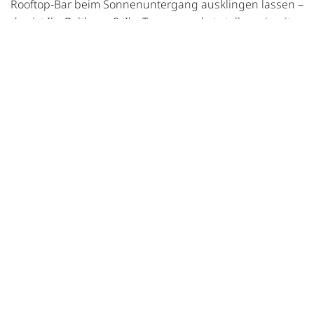
Rooftop-Bar beim Sonnenuntergang ausklingen lassen –
das ist Ihr BalthazarS. Ihr Tagungspaket stellen wir mit
Ihnen nach Ihren Wünschen und Vorstellungen
zusammen.
Gerne unterstützen wir Sie bei der weiteren Gestaltung
von Teambuilding-Events im Haus oder auch außer
Haus.
KLEINER TAGUNGSRAUM 30M²
GROSSER TAGUNGSRAUM 80M²
Sie möchten das Hotel BathazarS